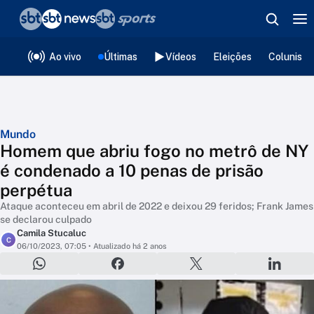
❮
voltar
Editorias
Ao vivo
Últimas
Vídeos
Eleições
Colunista
Mundo
Homem que abriu fogo no metrô de NY
é condenado a 10 penas de prisão
perpétua
Ataque aconteceu em abril de 2022 e deixou 29 feridos; Frank James
se declarou culpado
Camila Stucaluc
C
06/10/2023, 07:05
• Atualizado há 2 anos