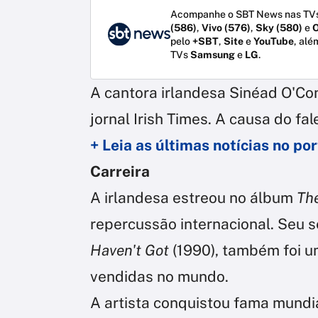
Acompanhe o SBT News nas TVs
(586)
,
Vivo (576)
,
Sky (580)
e
O
pelo
+SBT
,
Site
e
YouTube
, alé
TVs
Samsung
e
LG
.
A cantora irlandesa Sinéad O'Co
jornal Irish Times. A causa do fa
+ Leia as últimas notícias no p
Carreira
A irlandesa estreou no álbum
The
repercussão internacional. Seu
Haven't Got
(1990), também foi u
vendidas no mundo.
A artista conquistou fama mundi