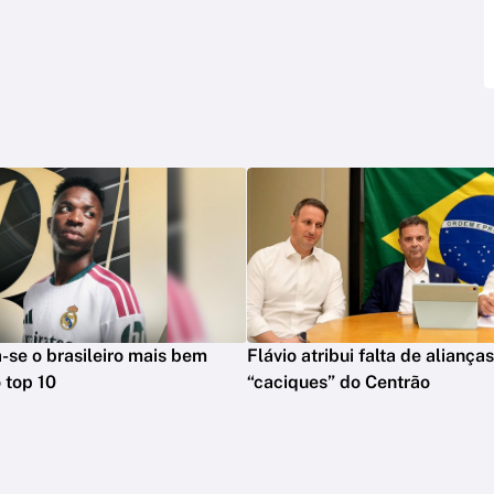
na-se o brasileiro mais bem
Flávio atribui falta de aliança
 top 10
“caciques” do Centrão