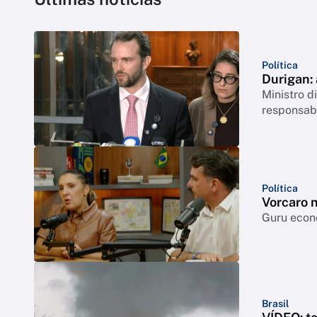
Política
Durigan:
Ministro 
responsabi
Política
Vorcaro 
Guru econô
Brasil