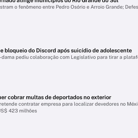
ornado atinge municípios do Rio Grande do Sul
tram o fenômeno entre Pedro Osório e Arroio Grande; Defesa
e bloqueio do Discord após suicídio de adolescente
-dama pediu colaboração com Legislativo para tirar a plataf
er cobrar multas de deportados no exterior
retende contratar empresa para localizar devedores no Mé
US$ 423 milhões