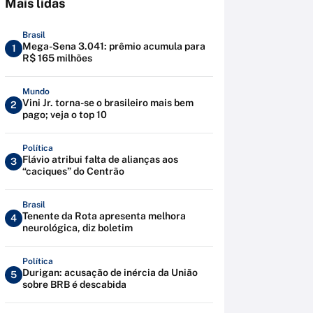
Mais lidas
Brasil
Mega-Sena 3.041: prêmio acumula para
1
R$ 165 milhões
Mundo
Vini Jr. torna-se o brasileiro mais bem
2
pago; veja o top 10
Política
Flávio atribui falta de alianças aos
3
“caciques” do Centrão
Brasil
Tenente da Rota apresenta melhora
4
neurológica, diz boletim
Política
Durigan: acusação de inércia da União
5
sobre BRB é descabida