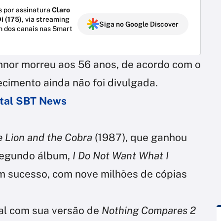
 por assinatura
Claro
i (175)
, via streaming
Siga no Google Discover
m dos canais nas Smart
nnor morreu aos 56 anos, de acordo com o
lecimento ainda não foi divulgada.
ortal SBT News
 Lion and the Cobra
(1987), que ganhou
 segundo álbum,
I Do Not Want What I
m sucesso, com nove milhões de cópias
al com sua versão de
Nothing Compares 2