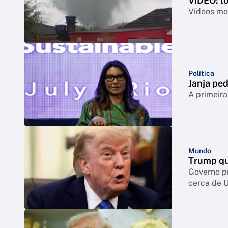
VÍDEO: t
Vídeos mos
Política
Janja ped
A primeira
Mundo
Trump qu
Governo p
cerca de 