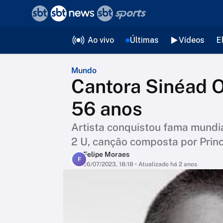
❮
voltar
Editorias
Ao vivo
Últimas
Vídeos
E
Mundo
Cantora Sinéad 
56 anos
Artista conquistou fama mund
2 U, canção composta por Prin
Felipe Moraes
F
26/07/2023, 18:18
• Atualizado há 2 anos