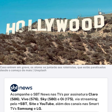
Caso entrem em greve, os atores se juntarão aos roteiristas, que estão paralisados
desde o começo de maio | Unsplash
Acompanhe o SBT News nas TVs por assinatura
Claro
(586)
,
Vivo (576)
,
Sky (580)
e
Oi (175)
, via streaming
pelo
+SBT
,
Site
e
YouTube
, além dos canais nas Smart
TVs
Samsung
e
LG
.