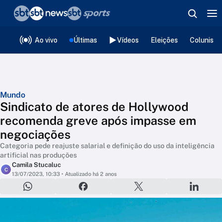
❮
voltar
Editorias
Ao vivo
Últimas
Vídeos
Eleições
Colunista
Mundo
Sindicato de atores de Hollywood
recomenda greve após impasse em
negociações
Categoria pede reajuste salarial e definição do uso da inteligência
artificial nas produções
Camila Stucaluc
C
13/07/2023, 10:33
• Atualizado há 2 anos