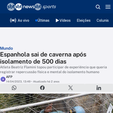
❮
voltar
Editorias
Ao vivo
Últimas
Vídeos
Eleições
Colunista
Mundo
Espanhola sai de caverna após
isolamento de 500 dias
Atleta Beatriz Flamini topou participar de experiência que queria
registrar repercussão física e mental do isolamento humano
AFP
A
14/04/2023, 13:49
• Atualizado há 2 anos