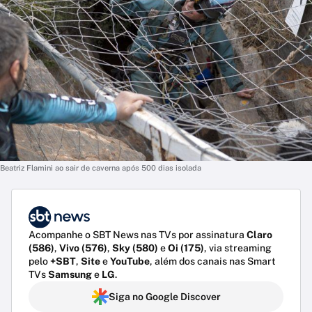
Beatriz Flamini ao sair de caverna após 500 dias isolada
Acompanhe o SBT News nas TVs por assinatura
Claro
(586)
,
Vivo (576)
,
Sky (580)
e
Oi (175)
, via streaming
pelo
+SBT
,
Site
e
YouTube
, além dos canais nas Smart
TVs
Samsung
e
LG
.
Siga no Google Discover