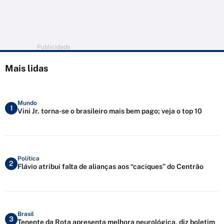
Publicidade
Mais lidas
Mundo
1
Vini Jr. torna-se o brasileiro mais bem pago; veja o top 10
Política
2
Flávio atribui falta de alianças aos “caciques” do Centrão
Brasil
3
Tenente da Rota apresenta melhora neurológica, diz boletim