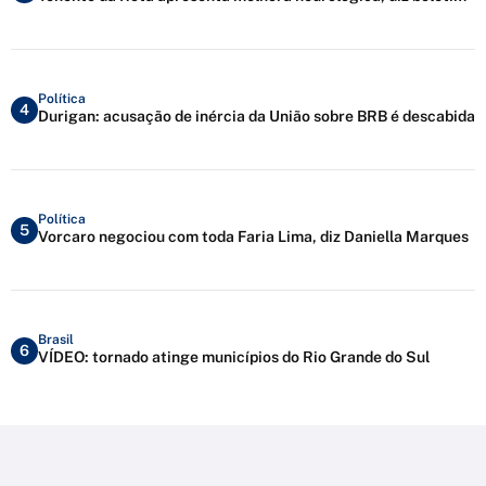
Política
4
Durigan: acusação de inércia da União sobre BRB é descabida
Política
5
Vorcaro negociou com toda Faria Lima, diz Daniella Marques
Brasil
6
VÍDEO: tornado atinge municípios do Rio Grande do Sul