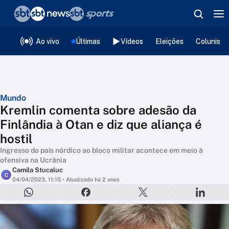
❮
voltar
Editorias
Ao vivo
Últimas
Vídeos
Eleições
Colunista
Mundo
Kremlin comenta sobre adesão da
Finlândia à Otan e diz que aliança é
hostil
Ingresso do país nórdico ao bloco militar acontece em meio à
ofensiva na Ucrânia
Camila Stucaluc
C
04/04/2023, 11:15
• Atualizado há 2 anos