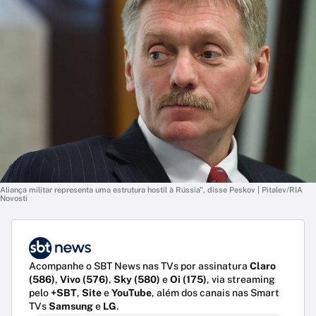
Aliança militar representa uma estrutura hostil à Rússia", disse Peskov | Pitalev/RIA
Novosti
Acompanhe o SBT News nas TVs por assinatura
Claro
(586)
,
Vivo (576)
,
Sky (580)
e
Oi (175)
, via streaming
pelo
+SBT
,
Site
e
YouTube
, além dos canais nas Smart
TVs
Samsung
e
LG
.