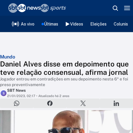
❮
voltar
Editorias
Ao vivo
Últimas
Vídeos
Eleições
Colunista
Mundo
Daniel Alves disse em depoimento que
teve relação consensual, afirma jornal
Jogador entrou em contradições em seu depoimento nesta 6ª e foi
preso preventivamente
SBT News
S
21/01/2023, 02:17
• Atualizado há 2 anos