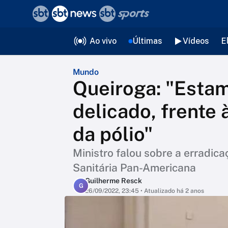
❮
voltar
Editorias
Ao vivo
Últimas
Vídeos
E
Mundo
Queiroga: "Est
delicado, frente
da pólio"
Ministro falou sobre a erradic
Sanitária Pan-Americana
Guilherme Resck
G
26/09/2022, 23:45
• Atualizado há 2 anos