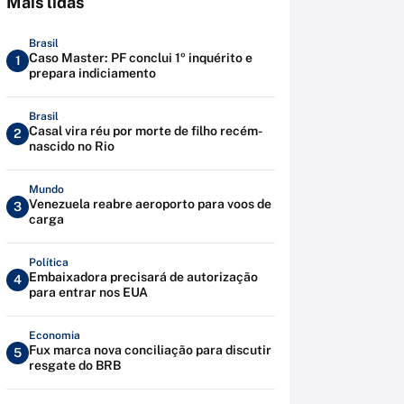
Mais lidas
Brasil
Caso Master: PF conclui 1º inquérito e
1
prepara indiciamento
Brasil
Casal vira réu por morte de filho recém-
2
nascido no Rio
Mundo
Venezuela reabre aeroporto para voos de
3
carga
Política
Embaixadora precisará de autorização
4
para entrar nos EUA
Economia
Fux marca nova conciliação para discutir
5
resgate do BRB