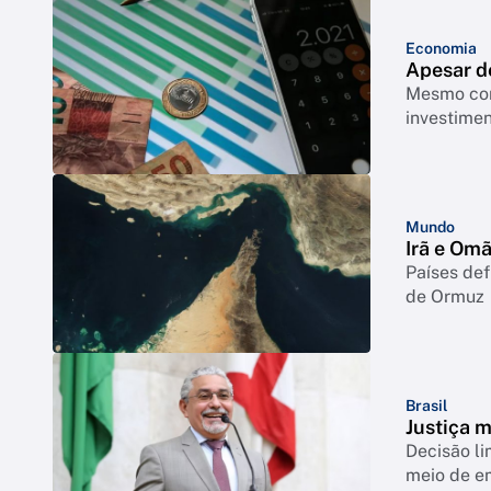
Economia
Apesar de
Mesmo com
investimen
Mundo
Irã e Om
Países def
de Ormuz
Brasil
Justiça 
Decisão li
meio de e