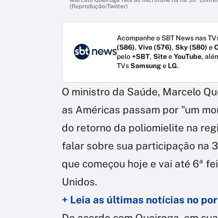
(Reprodução/Twitter)
Acompanhe o SBT News nas TVs
(586)
,
Vivo (576)
,
Sky (580)
e
O
pelo
+SBT
,
Site
e
YouTube
, alé
TVs
Samsung
e
LG
.
O ministro da Saúde, Marcelo Que
as Américas passam por "um mom
do retorno da poliomielite na reg
falar sobre sua participação na 
que começou hoje e vai até 6ª fe
Unidos.
+ Leia as últimas notícias no p
De acordo com Queiroga, em sua 