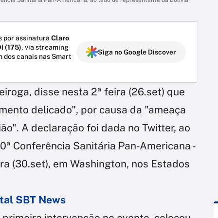
 por assinatura
Claro
i (175)
, via streaming
Siga no Google Discover
m dos canais nas Smart
iroga, disse nesta 2ª feira (26.set) que
ento delicado", por causa da "ameaça
ião". A declaração foi dada no Twitter, ao
30ª Conferência Sanitária Pan-Americana -
ira (30.set), em Washington, nos Estados
ortal SBT News
primeira intervenção no evento, colocou