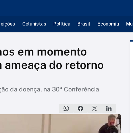
leições
Colunistas
Política
Brasil
Economia
Mu
amos em momento
 à ameaça do retorno
ação da doença, na 30ª Conferência