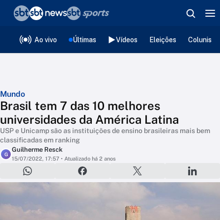
❮
voltar
Editorias
Ao vivo
Últimas
Vídeos
Eleições
Colunista
Mundo
Brasil tem 7 das 10 melhores
universidades da América Latina
USP e Unicamp são as instituições de ensino brasileiras mais bem
classificadas em ranking
Guilherme Resck
G
15/07/2022, 17:57
• Atualizado há 2 anos