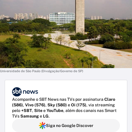
Universidade de São Paulo (Divulgação/Governo de SP)
Acompanhe o SBT News nas TVs por assinatura
Claro
(586)
,
Vivo (576)
,
Sky (580)
e
Oi (175)
, via streaming
pelo
+SBT
,
Site
e
YouTube
, além dos canais nas Smart
TVs
Samsung
e
LG
.
Siga no Google Discover