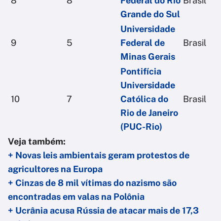
8
8
Federal do Rio
Brasil
Grande do Sul
Universidade
9
5
Federal de
Brasil
Minas Gerais
Pontifícia
Universidade
10
7
Católica do
Brasil
Rio de Janeiro
(PUC-Rio)
Veja também:
+ Novas leis ambientais geram protestos de
agricultores na Europa
+ Cinzas de 8 mil vítimas do nazismo são
encontradas em valas na Polônia
+ Ucrânia acusa Rússia de atacar mais de 17,3