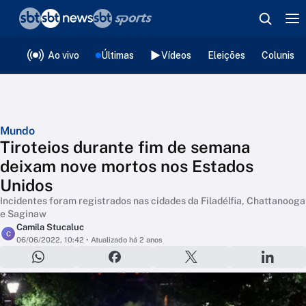
❮
voltar
Editorias
Ao vivo
Últimas
Vídeos
Eleições
Colunista
Mundo
Tiroteios durante fim de semana
deixam nove mortos nos Estados
Unidos
Incidentes foram registrados nas cidades da Filadélfia, Chattanooga
e Saginaw
Camila Stucaluc
C
06/06/2022, 10:42
• Atualizado há 2 anos