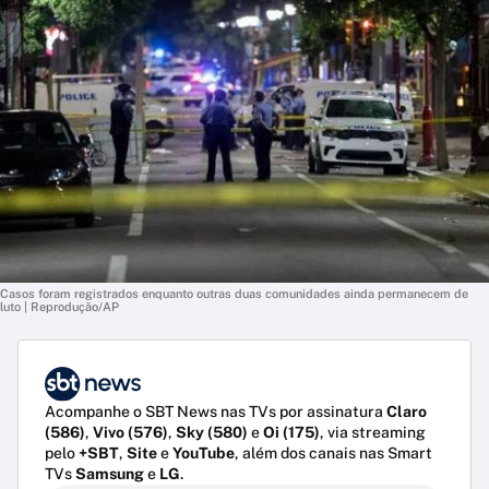
Casos foram registrados enquanto outras duas comunidades ainda permanecem de
luto | Reprodução/AP
Acompanhe o SBT News nas TVs por assinatura
Claro
(586)
,
Vivo (576)
,
Sky (580)
e
Oi (175)
, via streaming
pelo
+SBT
,
Site
e
YouTube
, além dos canais nas Smart
TVs
Samsung
e
LG
.