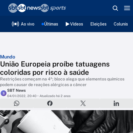
❮
voltar
Editorias
Ao vivo
Últimas
Vídeos
Eleições
Colunista
Mundo
União Europeia proíbe tatuagens
coloridas por risco à saúde
Restrições começam na 4ª; bloco alega que elementos químicos
podem causar de reações alérgicas a câncer
SBT News
S
04/01/2022, 20:40
• Atualizado há 2 anos