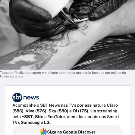
Tatuador finaliza tatuagem em cliente com tintas que serão banidas em países da
União Europeia
Acompanhe o SBT News nas TVs por assinatura
Claro
(586)
,
Vivo (576)
,
Sky (580)
e
Oi (175)
, via streaming
pelo
+SBT
,
Site
e
YouTube
, além dos canais nas Smart
TVs
Samsung
e
LG
.
Siga no Google Discover