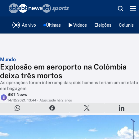
❮
voltar
Editorias
Ao vivo
Últimas
Vídeos
Eleições
Colunista
Mundo
Explosão em aeroporto na Colômbia
deixa três mortos
As operações foram interrompidas; dois homens teriam um artefato
em bagagem
SBT News
S
14/12/2021, 13:44
• Atualizado há 2 anos