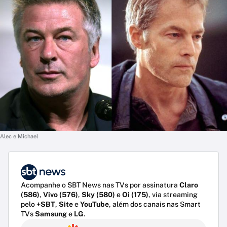
Alec e Michael
Acompanhe o SBT News nas TVs por assinatura
Claro
(586)
,
Vivo (576)
,
Sky (580)
e
Oi (175)
, via streaming
pelo
+SBT
,
Site
e
YouTube
, além dos canais nas Smart
TVs
Samsung
e
LG
.