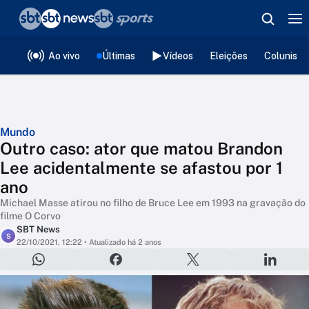
❮
voltar
Editorias
Ao vivo
Últimas
Vídeos
Eleições
Colunista
Mundo
Outro caso: ator que matou Brandon
Lee acidentalmente se afastou por 1
ano
Michael Masse atirou no filho de Bruce Lee em 1993 na gravação do
filme O Corvo
SBT News
S
22/10/2021, 12:22
• Atualizado há 2 anos