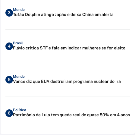
Mundo
3
Tufão Dolphin atinge Japão e deixa China em alerta
Brasil
4
Flávio critica STF e fala em indicar mulheres se for eleito
Mundo
5
Vance diz que EUA destruíram programa nuclear do Irã
Política
6
Patrimônio de Lula tem queda real de quase 50% em 4 anos