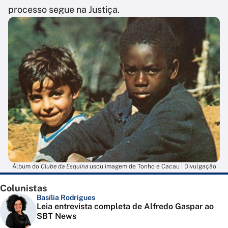
processo segue na Justiça.
Álbum do
Clube da Esquina
usou imagem de Tonho e Cacau | Divulgação
Colunistas
Basília Rodrigues
Leia entrevista completa de Alfredo Gaspar ao
SBT News