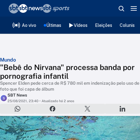
❮
voltar
Editorias
Ao vivo
Últimas
Vídeos
Eleições
Colunista
Mundo
"Bebê do Nirvana" processa banda por
pornografia infantil
Spencer Elden pede cerca de R$ 780 mil em indenização pelo uso de
foto que foi capa de álbum
SBT News
S
25/08/2021, 23:40
• Atualizado há 2 anos