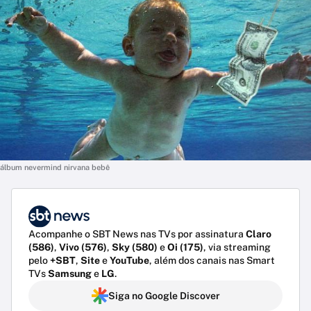
álbum nevermind nirvana bebê
Acompanhe o SBT News nas TVs por assinatura
Claro
(586)
,
Vivo (576)
,
Sky (580)
e
Oi (175)
, via streaming
pelo
+SBT
,
Site
e
YouTube
, além dos canais nas Smart
TVs
Samsung
e
LG
.
Siga no Google Discover