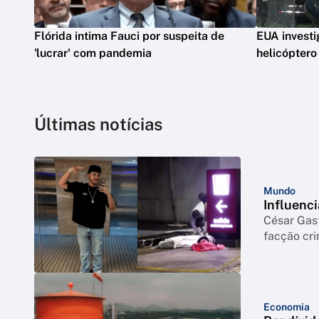
Flórida intima Fauci por suspeita de
EUA invest
'lucrar' com pandemia
helicópter
Últimas notícias
Mundo
Influenci
César Gas
facção cr
Economia