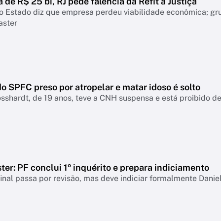
a de R$ 25 bi, RJ pede falência da Refit à Justiça
o Estado diz que empresa perdeu viabilidade econômica; gr
aster
o SPFC preso por atropelar e matar idoso é solto
sshardt, de 19 anos, teve a CNH suspensa e está proibido de 
er: PF conclui 1º inquérito e prepara indiciamento
final passa por revisão, mas deve indiciar formalmente Danie