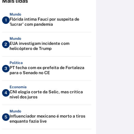
Mais lidas
Mundo
Flórida intima Fauci por suspeita de
1
'lucrar' com pandemia
Mundo
EUA investigam incidente com
2
helicóptero de Trump
Política
PT fecha com ex-prefeita de Fortaleza
3
para o Senado no CE
Economia
CNI elogia corte da Selic, mas critica
4
nível dos juros
Mundo
Influenciador mexicano é morto a tiros
5
enquanto fazia live