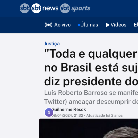
❮
voltar
Editorias
Ao vivo
Últimas
Vídeos
E
Justiça
"Toda e qualque
no Brasil está su
diz presidente d
Luís Roberto Barroso se manife
Twitter) ameaçar descumprir d
Guilherme Resck
G
08/04/2024, 21:32
• Atualizado há 2 anos