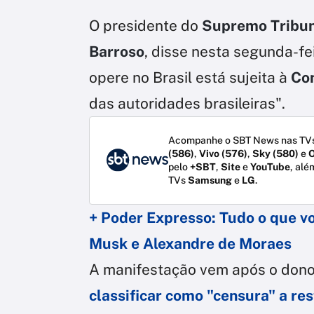
O presidente do
Supremo Tribun
Barroso
, disse nesta segunda-fe
opere no Brasil está sujeita à
Con
das autoridades brasileiras".
Acompanhe o SBT News nas TVs
(586)
,
Vivo (576)
,
Sky (580)
e
O
pelo
+SBT
,
Site
e
YouTube
, alé
TVs
Samsung
e
LG
.
+ Poder Expresso: Tudo o que vo
Musk e Alexandre de Moraes
A manifestação vem após o dono 
classificar como "censura" a res