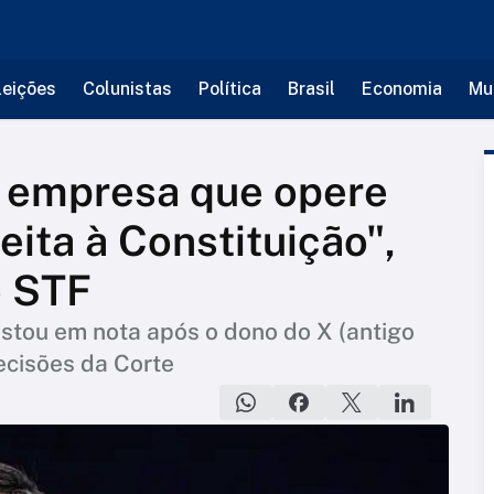
leições
Colunistas
Política
Brasil
Economia
Mu
r empresa que opere
jeita à Constituição",
o STF
stou em nota após o dono do X (antigo
ecisões da Corte