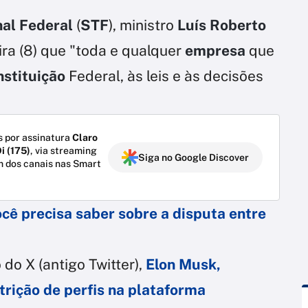
al Federal
(
STF
), ministro
Luís Roberto
ira (8) que "toda e qualquer
empresa
que
stituição
Federal, às leis e às decisões
 por assinatura
Claro
i (175)
, via streaming
Siga no Google Discover
m dos canais nas Smart
cê precisa saber sobre a disputa entre
do X (antigo Twitter),
Elon Musk,
trição de perfis na plataforma