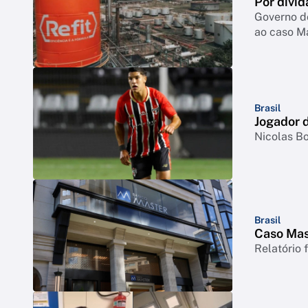
Por dívid
Governo d
ao caso M
Brasil
Jogador d
Nicolas Bo
Brasil
Caso Mast
Relatório 