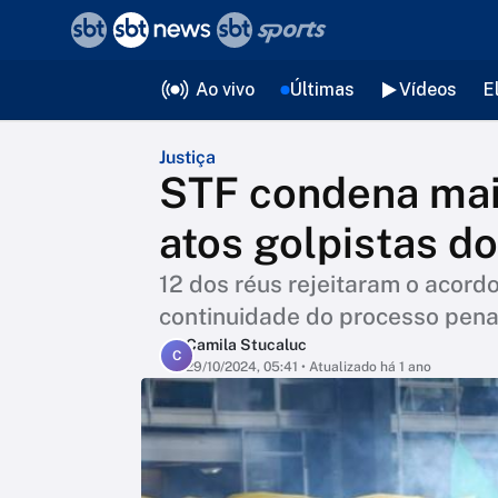
❮
voltar
Editorias
Ao vivo
Últimas
Vídeos
E
Justiça
STF condena mais
atos golpistas do
12 dos réus rejeitaram o acord
continuidade do processo pena
Camila Stucaluc
C
29/10/2024, 05:41
• Atualizado há 1 ano