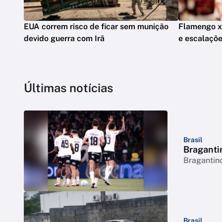
EUA correm risco de ficar sem munição
Flamengo x V
devido guerra com Irã
e escalaçõ
Últimas notícias
Brasil
Bragantin
Bragantino
Brasil