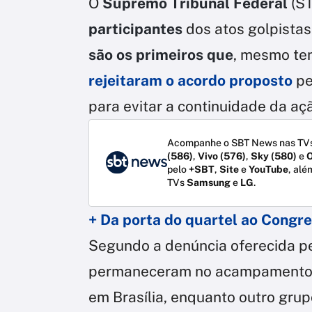
O
Supremo Tribunal Federal
(ST
participantes
dos atos golpista
são os primeiros que
, mesmo te
rejeitar
am o acordo proposto
pe
para evitar a continuidade da aç
Acompanhe o SBT News nas TVs
(586)
,
Vivo (576)
,
Sky (580)
e
O
pelo
+SBT
,
Site
e
YouTube
, alé
TVs
Samsung
e
LG
.
+ Da porta do quartel ao Congres
Segundo a denúncia oferecida pe
permaneceram no acampamento m
em Brasília, enquanto outro grup