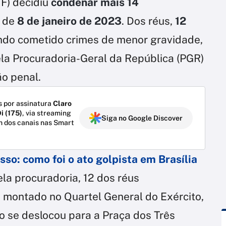
F) decidiu
condenar mais 14
s de
8 de janeiro de 2023
. Dos réus,
12
ndo cometido crimes de menor gravidade,
la Procuradoria-Geral da República (PGR)
ão penal.
 por assinatura
Claro
i (175)
, via streaming
Siga no Google Discover
m dos canais nas Smart
so: como foi o ato golpista em Brasília
la procuradoria, 12 dos réus
ontado no Quartel General do Exército,
o se deslocou para a Praça dos Três