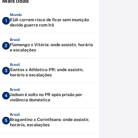
Mais lidas
Mundo
EUA correm risco de ficar sem munição
1
devido guerra com Irã
Brasil
Flamengo x Vitória: onde assistir, horário
2
e escalações
Brasil
Santos x Athletico-PR: onde assistir,
3
horário e escalações
Brasil
Jadson é solto no PR após prisão por
4
violência doméstica
Brasil
Bragantino x Corinthians: onde assistir,
5
horário, escalações