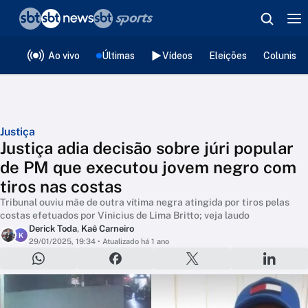
❮
voltar
Editorias
Ao vivo
Últimas
Vídeos
Eleições
Colunista
Justiça
Justiça adia decisão sobre júri popular
de PM que executou jovem negro com
tiros nas costas
Tribunal ouviu mãe de outra vítima negra atingida por tiros pelas
costas efetuados por Vinicius de Lima Britto; veja laudo
Derick Toda
,
Kaê Carneiro
K
29/01/2025, 19:34
• Atualizado há 1 ano