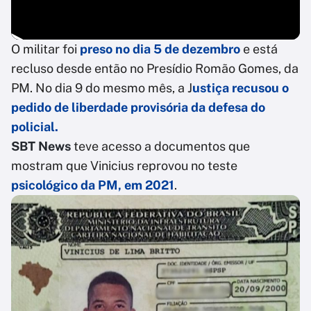
O militar foi
preso no dia 5 de dezembro
e está
recluso desde então no Presídio Romão Gomes, da
PM. No dia 9 do mesmo mês, a J
ustiça recusou o
pedido de liberdade provisória da defesa do
policial.
SBT News
teve acesso a documentos que
mostram que Vinicius reprovou no teste
psicológico da PM, em 2021
.