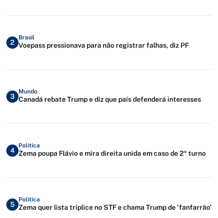
Brasil
2
Voepass pressionava para não registrar falhas, diz PF
Mundo
3
Canadá rebate Trump e diz que país defenderá interesses
Política
4
Zema poupa Flávio e mira direita unida em caso de 2º turno
Política
5
Zema quer lista tríplice no STF e chama Trump de ‘fanfarrão’