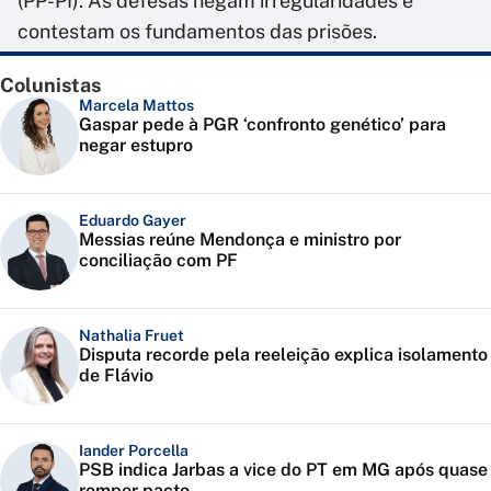
(PP-PI). As defesas negam irregularidades e
contestam os fundamentos das prisões.
Colunistas
Marcela Mattos
Gaspar pede à PGR ‘confronto genético’ para
negar estupro
Eduardo Gayer
Messias reúne Mendonça e ministro por
conciliação com PF
Nathalia Fruet
Disputa recorde pela reeleição explica isolamento
de Flávio
Iander Porcella
PSB indica Jarbas a vice do PT em MG após quase
romper pacto