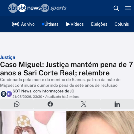
❮
voltar
Editorias
Ao vivo
Últimas
Vídeos
Eleições
Colunista
Justiça
Caso Miguel: Justiça mantém pena de 7
anos a Sari Corte Real; relembre
Condenada pela morte do menino de 5 anos, patroa da mãe de
Miguel continuará cumprindo pena de sete anos de reclusão
SBT News
,
com informações do JC
C
21/05/2026, 23:30
• Atualizado há 2 mêses