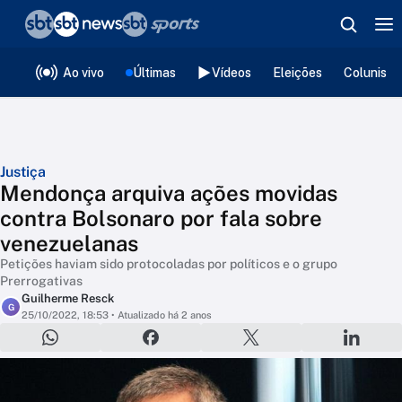
❮
voltar
Editorias
Ao vivo
Últimas
Vídeos
Eleições
Colunista
Justiça
Mendonça arquiva ações movidas
contra Bolsonaro por fala sobre
venezuelanas
Petições haviam sido protocoladas por políticos e o grupo
Prerrogativas
Guilherme Resck
G
25/10/2022, 18:53
• Atualizado há 2 anos