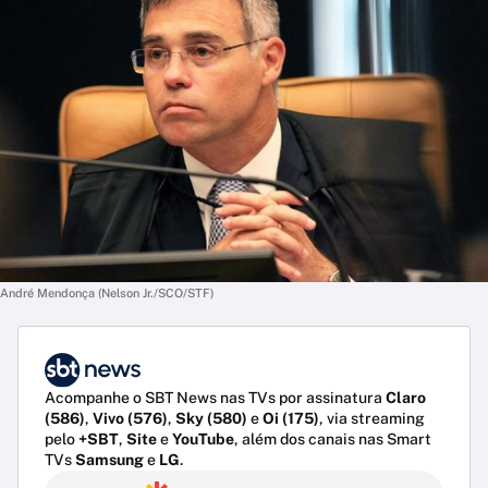
André Mendonça (Nelson Jr./SCO/STF)
Acompanhe o SBT News nas TVs por assinatura
Claro
(586)
,
Vivo (576)
,
Sky (580)
e
Oi (175)
, via streaming
pelo
+SBT
,
Site
e
YouTube
, além dos canais nas Smart
TVs
Samsung
e
LG
.