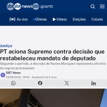
❮
voltar
Editorias
Ao vivo
Últimas
Vídeos
Eleições
Colunista
Justiça
PT aciona Supremo contra decisão que
restabeleceu mandato de deputado
Segundo o partido, a decisão de Nunes Marques representa afronta
às regras processuais
SBT News
S
03/06/2022, 19:06
• Atualizado há 2 anos