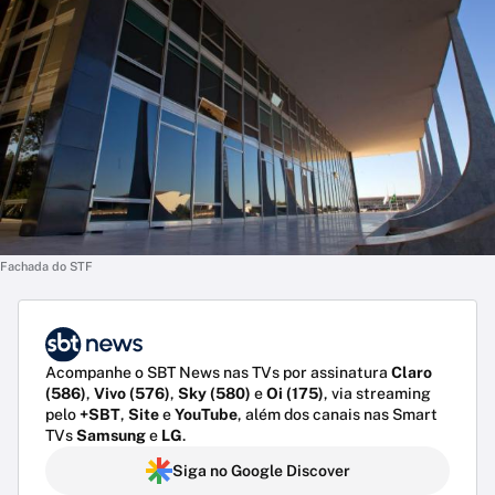
Fachada do STF
Acompanhe o SBT News nas TVs por assinatura
Claro
(586)
,
Vivo (576)
,
Sky (580)
e
Oi (175)
, via streaming
pelo
+SBT
,
Site
e
YouTube
, além dos canais nas Smart
TVs
Samsung
e
LG
.
Siga no Google Discover