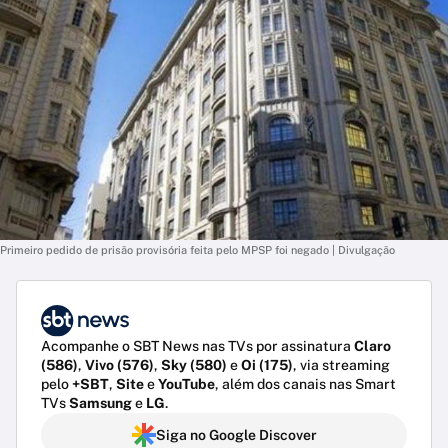
Primeiro pedido de prisão provisória feita pelo MPSP foi negado | Divulgação
Acompanhe o SBT News nas TVs por assinatura
Claro
(586)
,
Vivo (576)
,
Sky (580)
e
Oi (175)
, via streaming
pelo
+SBT
,
Site
e
YouTube
, além dos canais nas Smart
TVs
Samsung
e
LG
.
Siga no Google Discover