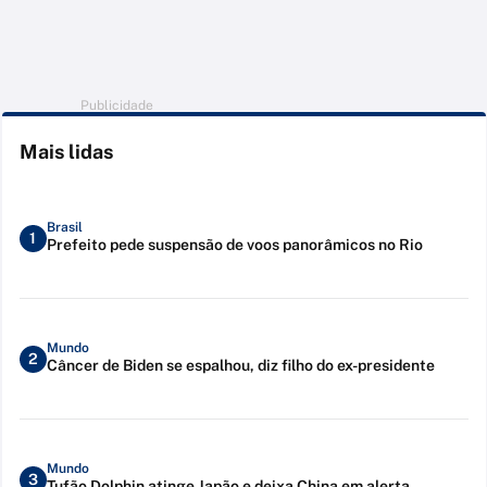
Publicidade
Mais lidas
Brasil
1
Prefeito pede suspensão de voos panorâmicos no Rio
Mundo
2
Câncer de Biden se espalhou, diz filho do ex-presidente
Mundo
3
Tufão Dolphin atinge Japão e deixa China em alerta