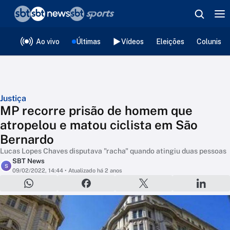
❮
voltar
Editorias
Ao vivo
Últimas
Vídeos
Eleições
Colunista
Justiça
MP recorre prisão de homem que
atropelou e matou ciclista em São
Bernardo
Lucas Lopes Chaves disputava "racha" quando atingiu duas pessoas
SBT News
S
09/02/2022, 14:44
• Atualizado há 2 anos