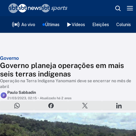
❮
voltar
Editorias
Ao vivo
Últimas
Vídeos
Eleições
Colunista
Governo
Governo planeja operações em mais
seis terras indígenas
Operação na Terra Indígena Yanomami deve se encerrar no mês de
abril
Paulo Sabbadin
P
21/03/2023, 02:15
• Atualizado há 2 anos