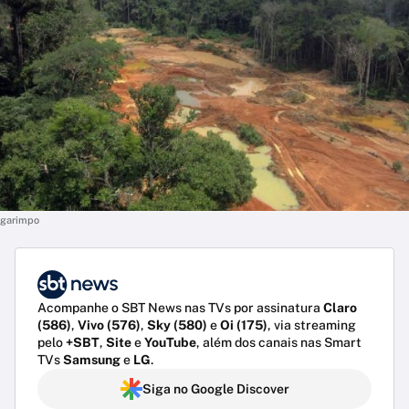
garimpo
Acompanhe o SBT News nas TVs por assinatura
Claro
(586)
,
Vivo (576)
,
Sky (580)
e
Oi (175)
, via streaming
pelo
+SBT
,
Site
e
YouTube
, além dos canais nas Smart
TVs
Samsung
e
LG
.
Siga no Google Discover