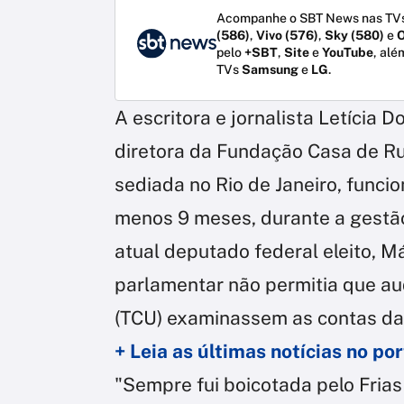
Acompanhe o SBT News nas TVs
(586)
,
Vivo (576)
,
Sky (580)
e
O
pelo
+SBT
,
Site
e
YouTube
, alé
TVs
Samsung
e
LG
.
A escritora e jornalista Letícia
diretora da Fundação Casa de Ru
sediada no Rio de Janeiro, funci
menos 9 meses, durante a gestão
atual deputado federal eleito, Má
parlamentar não permitia que au
(TCU) examinassem as contas da 
+ Leia as últimas notícias no p
"Sempre fui boicotada pelo Frias