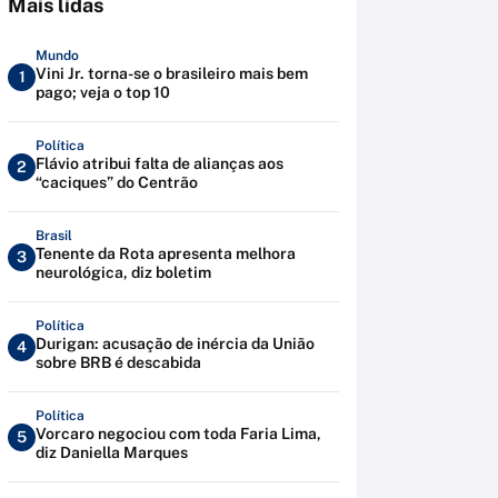
Mais lidas
Mundo
Vini Jr. torna-se o brasileiro mais bem
1
pago; veja o top 10
Política
Flávio atribui falta de alianças aos
2
“caciques” do Centrão
Brasil
Tenente da Rota apresenta melhora
3
neurológica, diz boletim
Política
Durigan: acusação de inércia da União
4
sobre BRB é descabida
Política
Vorcaro negociou com toda Faria Lima,
5
diz Daniella Marques