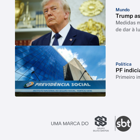
Mundo
Trump as
Medidas mi
de dar à l
Política
PF indici
Primeiro i