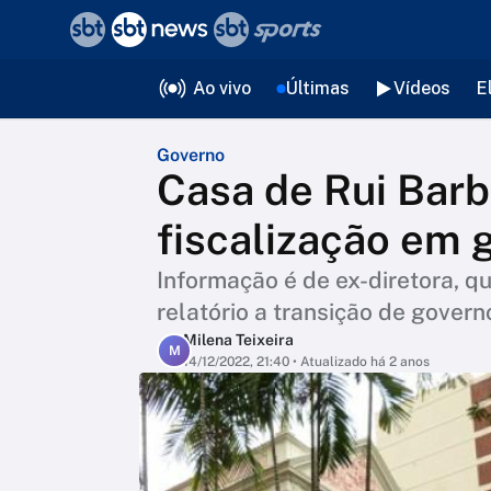
❮
voltar
Editorias
Ao vivo
Últimas
Vídeos
E
Governo
Casa de Rui Barb
fiscalização em 
Informação é de ex-diretora, q
relatório a transição de govern
Milena Teixeira
M
14/12/2022, 21:40
• Atualizado há 2 anos