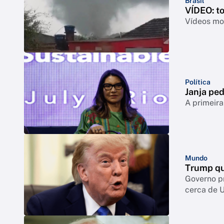
Brasil
VÍDEO: t
Vídeos mos
Política
Janja ped
A primeira
Mundo
Trump qu
Governo p
cerca de 