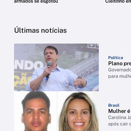
armados se esgotou
Cleitinho e
Últimas notícias
Política
Plano pre
Governador
para mulh
Brasil
Mulher é 
Carolina J
após cair 