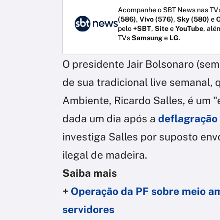
Acompanhe o SBT News nas TVs
(586)
,
Vivo (576)
,
Sky (580)
e
O
pelo
+SBT
,
Site
e
YouTube
, alé
TVs
Samsung
e
LG
.
O presidente Jair Bolsonaro (sem
de sua tradicional live semanal, 
Ambiente, Ricardo Salles, é um "
dada um dia após a
deflagração
investiga Salles por suposto en
ilegal de madeira.
Saiba mais
+
Operação da PF sobre meio am
servidores