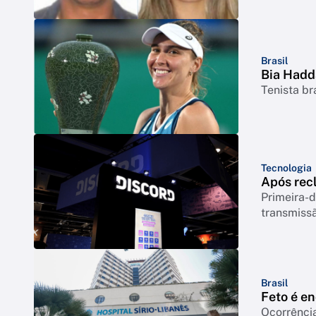
Brasil
Bia Hadd
Tenista br
Tecnologia
Após rec
Primeira-d
transmiss
Brasil
Feto é e
Ocorrência