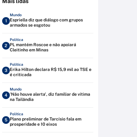
Mais lidas
Mundo
Espriella diz que diálogo com grupos
1
armados se esgotou
Política
PL mantém Roscoe e não apoiará
2
Cleitinho em Minas
Política
Erika Hilton declara R$ 15,9 mil ao TSE e
3
é criticada
Mundo
'Não houve alerta', diz familiar de vítima
4
na Tailândia
Política
Plano preliminar de Tarcísio fala em
5
prosperidade e 10 eixos