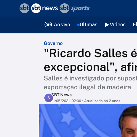
❮
voltar
Editorias
Ao vivo
Últimas
Vídeos
E
Governo
"Ricardo Salles 
excepcional", af
Salles é investigado por supo
exportação ilegal de madeira
SBT News
S
21/05/2021, 02:00
• Atualizado há 2 anos