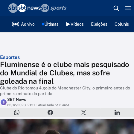
❮
voltar
Editorias
Ao vivo
Últimas
Vídeos
Eleições
Colunista
Esportes
Fluminense é o clube mais pesquisado
do Mundial de Clubes, mas sofre
goleada na final
Clube do Rio tomou 4 gols do Manchester City, o primeiro antes do
primeiro minuto da partida
SBT News
S
22/12/2023, 21:11
• Atualizado há 2 anos