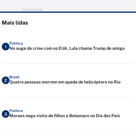
Publicidade
Mais lidas
Política
1
No auge da crise com os EUA, Lula chama Trump de amigo
Brasil
2
Quatro pessoas morrem em queda de helicóptero no Rio
Política
3
Moraes nega visita de filhos a Bolsonaro no Dia dos Pais