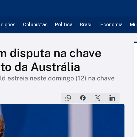
leições
Colunistas
Política
Brasil
Economia
Mu
am disputa na chave
to da Austrália
d estreia neste domingo (12) na chave