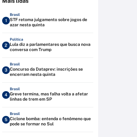
Mais lidas
Brasil
STF retoma julgamento sobre jogos de
1
azar nesta quinta
Política
Lula diz a parlamentares que busca nova
2
conversa com Trump
Brasil
Concurso da Dataprev: inscrições se
3
encerram nesta quinta
Brasil
Greve termina, mas falha volta a afetar
4
linhas de trem em SP
Brasil
Ciclone bomba: entenda o fenômeno que
5
pode se formar no Sul