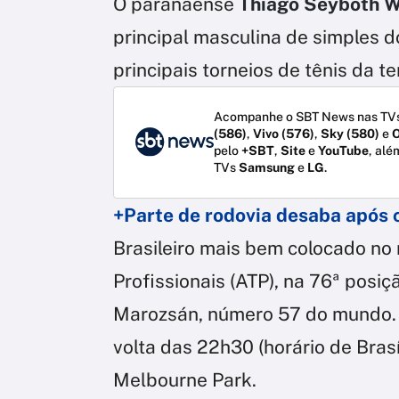
O paranaense
Thiago Seyboth W
principal masculina de simples d
principais torneios de tênis da
Acompanhe o SBT News nas TVs
(586)
,
Vivo (576)
,
Sky (580)
e
O
pelo
+SBT
,
Site
e
YouTube
, alé
TVs
Samsung
e
LG
.
+Parte de rodovia desaba após 
Brasileiro mais bem colocado no
Profissionais (ATP), na 76ª posiç
Marozsán, número 57 do mundo. 
volta das 22h30 (horário de Bras
Melbourne Park.