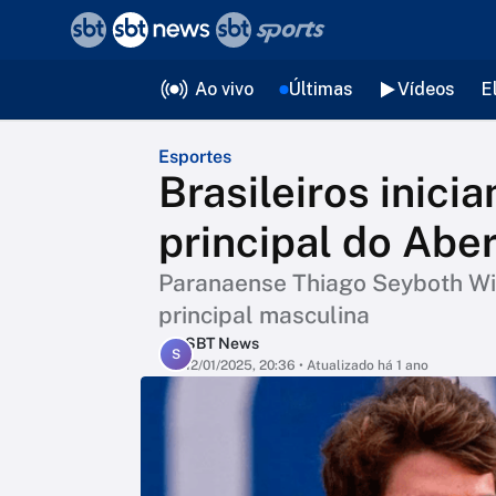
❮
voltar
Editorias
Ao vivo
Últimas
Vídeos
E
Esportes
Brasileiros inici
principal do Aber
Paranaense Thiago Seyboth Wil
principal masculina
SBT News
S
12/01/2025, 20:36
• Atualizado há 1 ano