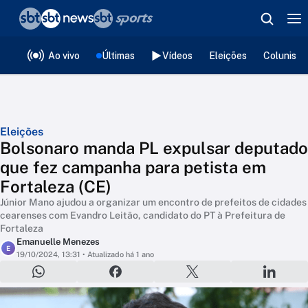
❮
voltar
Editorias
Ao vivo
Últimas
Vídeos
Eleições
Colunista
Eleições
Bolsonaro manda PL expulsar deputado
que fez campanha para petista em
Fortaleza (CE)
Júnior Mano ajudou a organizar um encontro de prefeitos de cidades
cearenses com Evandro Leitão, candidato do PT à Prefeitura de
Fortaleza
Emanuelle Menezes
E
19/10/2024, 13:31
• Atualizado há 1 ano