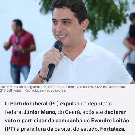
Júnior Mano foi o segundo deputado federal mais votado em 2022 no Ceará, com
216.531 votos | Reprodução/Redes sociais
O
Partido Liberal
(PL) expulsou o deputado
federal
Júnior Mano
, do Ceará, após ele
declarar
voto e participar da campanha de Evandro Leitão
(PT)
à prefeitura da capital do estado,
Fortaleza
.