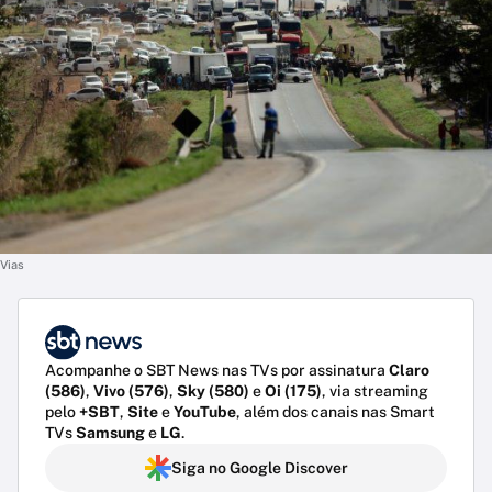
Vias
Acompanhe o SBT News nas TVs por assinatura
Claro
(586)
,
Vivo (576)
,
Sky (580)
e
Oi (175)
, via streaming
pelo
+SBT
,
Site
e
YouTube
, além dos canais nas Smart
TVs
Samsung
e
LG
.
Siga no Google Discover