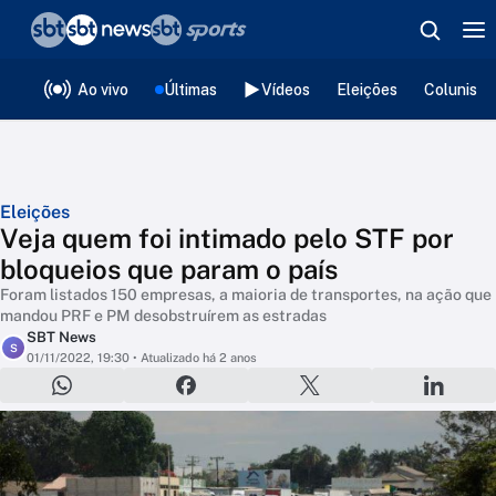
❮
voltar
Editorias
Ao vivo
Últimas
Vídeos
Eleições
Colunista
Eleições
Veja quem foi intimado pelo STF por
bloqueios que param o país
Foram listados 150 empresas, a maioria de transportes, na ação que
mandou PRF e PM desobstruírem as estradas
SBT News
S
01/11/2022, 19:30
• Atualizado há 2 anos