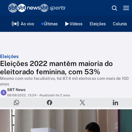
❮
voltar
Editorias
Ao vivo
Últimas
Vídeos
Eleições
Colunista
Eleições
Eleições 2022 mantêm maioria do
eleitorado feminina, com 53%
Mesmo com voto facultativo, há 87,4 mil eleitoras com mais de 100
anos
SBT News
S
08/08/2022, 13:24
• Atualizado há 2 anos