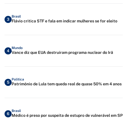
Brasil
3
Flávio critica STF e fala em indicar mulheres se for eleito
Mundo
4
Vance diz que EUA destruíram programa nuclear do Irã
Política
5
Patrimônio de Lula tem queda real de quase 50% em 4 anos
Brasil
6
Médico é preso por suspeita de estupro de vulnerável em SP