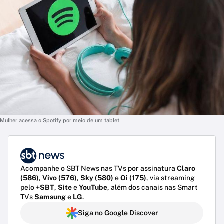
Mulher acessa o Spotify por meio de um tablet
Acompanhe o SBT News nas TVs por assinatura
Claro
(586)
,
Vivo (576)
,
Sky (580)
e
Oi (175)
, via streaming
pelo
+SBT
,
Site
e
YouTube
, além dos canais nas Smart
TVs
Samsung
e
LG
.
Siga no Google Discover