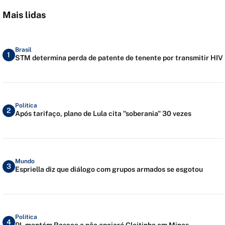
Mais lidas
Brasil
1
STM determina perda de patente de tenente por transmitir HIV
Política
2
Após tarifaço, plano de Lula cita "soberania" 30 vezes
Mundo
3
Espriella diz que diálogo com grupos armados se esgotou
Política
4
PL mantém Roscoe e não apoiará Cleitinho em Minas