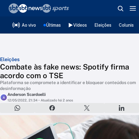
❮
voltar
Editorias
Ao vivo
Últimas
Vídeos
Eleições
Colunista
Eleições
Combate às fake news: Spotify firma
acordo com o TSE
Plataforma se compromete a identificar e bloquear conteúdos com
desinformação
Anderson Scardoelli
A
12/05/2022, 21:34
• Atualizado há 2 anos