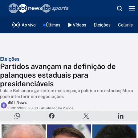
❮
voltar
Editorias
Ao vivo
Últimas
Vídeos
Eleições
Colunista
Eleições
Partidos avançam na definição de
palanques estaduais para
presidenciáveis
Lula e Bolsonaro garantem mais espaço político em estados; Moro
pode interferir em negociações
SBT News
S
23/01/2022, 23:00
• Atualizado há 2 anos