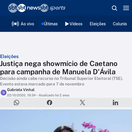
❮
voltar
Editorias
Ao vivo
Últimas
Vídeos
Eleições
Colunista
Eleições
Justiça nega showmício de Caetano
para campanha de Manuela D'Ávila
Decisão ainda cabe recurso no Tribunal Superior Eleitoral (TSE).
Evento estava marcado para 7 de novembro
Gabriela Vinhal
G
22/10/2020, 19:34
• Atualizado há 2 anos