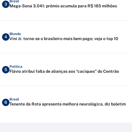
Brasil
3
Mega-Sena 3.041: prêmio acumula para R$ 165 milhões
Mundo
4
Vini Jr. torna-se o brasileiro mais bem pago; veja o top 10
Política
5
Flávio atribui falta de alianças aos “caciques” do Centrão
Brasil
6
Tenente da Rota apresenta melhora neurológica, diz boletim