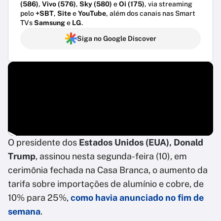
(586)
,
Vivo (576)
,
Sky (580)
e
Oi (175)
, via streaming
pelo
+SBT
,
Site
e
YouTube
, além dos canais nas Smart
TVs
Samsung
e
LG
.
Siga no Google Discover
O presidente dos
Estados Unidos (EUA), Donald
Trump
, assinou nesta segunda-feira (10), em
cerimônia fechada na Casa Branca, o aumento da
tarifa sobre importações de alumínio e cobre, de
10% para 25%,
como havia anunciado no fim de
semana
.