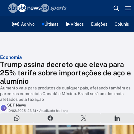
❮
voltar
Editorias
Ao vivo
Últimas
Vídeos
Eleições
Colunista
Economia
Trump assina decreto que eleva para
25% tarifa sobre importações de aço e
alumínio
Aumento vale para produtos de qualquer país, afetando também os
parceiros comerciais Canadá e México. Brasil será um dos mais
afetados pela taxação
SBT News
S
10/02/2025, 23:31
• Atualizado há 1 ano