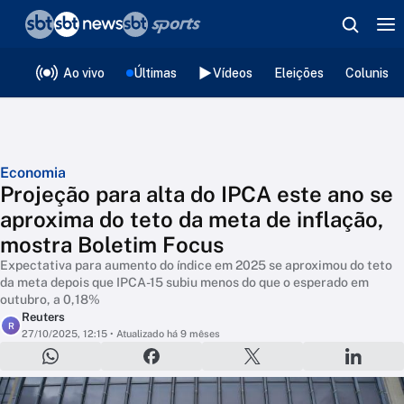
❮
voltar
Editorias
Ao vivo
Últimas
Vídeos
Eleições
Colunista
Economia
Projeção para alta do IPCA este ano se
aproxima do teto da meta de inflação,
mostra Boletim Focus
Expectativa para aumento do índice em 2025 se aproximou do teto
da meta depois que IPCA-15 subiu menos do que o esperado em
outubro, a 0,18%
Reuters
R
27/10/2025, 12:15
• Atualizado há 9 mêses