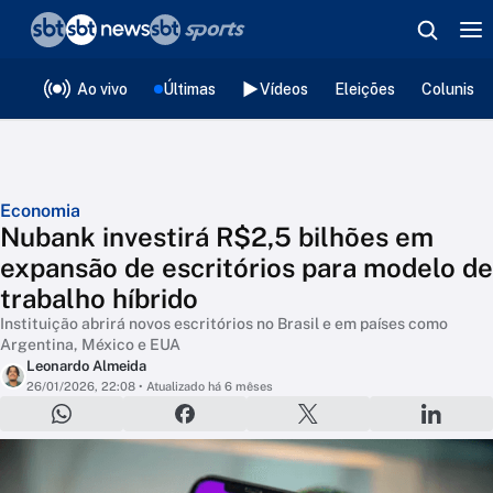
❮
voltar
Editorias
Ao vivo
Últimas
Vídeos
Eleições
Colunista
Economia
Nubank investirá R$2,5 bilhões em
expansão de escritórios para modelo de
trabalho híbrido
Instituição abrirá novos escritórios no Brasil e em países como
Argentina, México e EUA
Leonardo Almeida
26/01/2026, 22:08
• Atualizado há 6 mêses