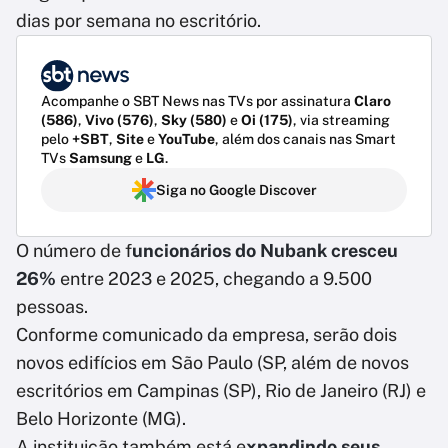
dias por semana no escritório.
Acompanhe o SBT News nas TVs por assinatura
Claro
(586)
,
Vivo (576)
,
Sky (580)
e
Oi (175)
, via streaming
pelo
+SBT
,
Site
e
YouTube
, além dos canais nas Smart
TVs
Samsung
e
LG
.
Siga no Google Discover
O número de f
uncionários do Nubank cresceu
26%
entre 2023 e 2025, chegando a 9.500
pessoas.
Conforme comunicado da empresa, serão dois
novos edifícios em São Paulo (SP, além de novos
escritórios em Campinas (SP), Rio de Janeiro (RJ) e
Belo Horizonte (MG).
A instituição também está e
xpandindo seus