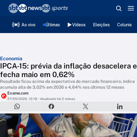
❮
voltar
Editorias
Ao vivo
Últimas
Vídeos
Eleições
Colunista
Economia
IPCA-15: prévia da inflação desacelera e
fecha maio em 0,62%
Resultado ficou acima da expectativa do mercado financeiro; índice
acumula alta de 3,02% em 2026 e 4,64% nos últimos 12 meses
Exame.com
27/05/2026, 12:18
• Atualizado há 2 mêses