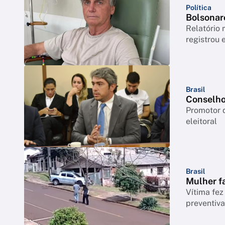
Política
Bolsonaro
Relatório 
registrou 
Brasil
Conselho
Promotor 
eleitoral
Brasil
Mulher fa
Vítima fez
preventiv