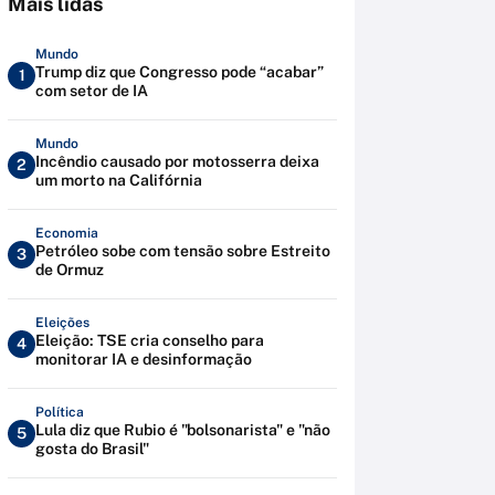
Mais lidas
Mundo
Trump diz que Congresso pode “acabar”
1
com setor de IA
Mundo
Incêndio causado por motosserra deixa
2
um morto na Califórnia
Economia
Petróleo sobe com tensão sobre Estreito
3
de Ormuz
Eleições
Eleição: TSE cria conselho para
4
monitorar IA e desinformação
Política
Lula diz que Rubio é "bolsonarista" e "não
5
gosta do Brasil"