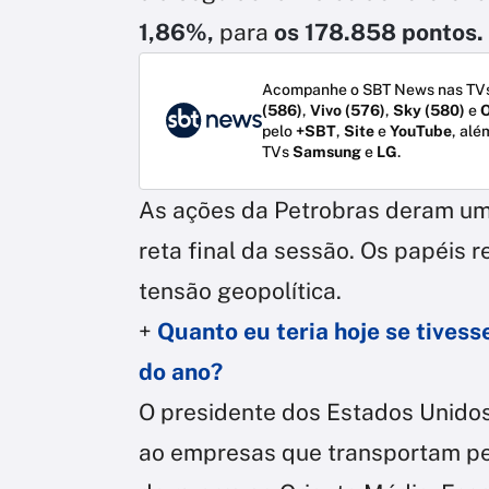
1,86%,
para
os 178.858 pontos.
Acompanhe o SBT News nas TVs
(586)
,
Vivo (576)
,
Sky (580)
e
O
pelo
+SBT
,
Site
e
YouTube
, alé
TVs
Samsung
e
LG
.
As ações da Petrobras deram um
reta final da sessão. Os papéis
tensão geopolítica.
+
Quanto eu teria hoje se tivess
do ano?
O presidente dos Estados Unido
ao empresas que transportam pet