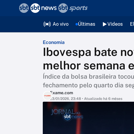
❮
voltar
Editorias
Ao vivo
Últimas
Vídeos
E
Economia
Ibovespa bate no
melhor semana e
Índice da bolsa brasileira toc
fechamento pelo quarto dia se
Exame.com
23/01/2026, 23:48
• Atualizado há 6 mêses