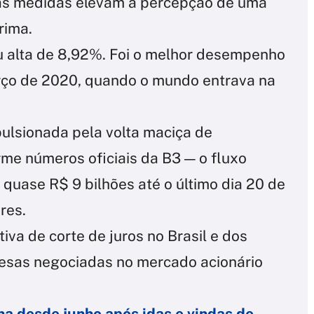
sas medidas elevam a percepção de uma
rima.
 alta de 8,92%. Foi o melhor desempenho
rço de 2020, quando o mundo entrava na
pulsionada pela volta maciça de
rme números oficiais da B3 — o fluxo
 quase R$ 9 bilhões até o último dia 20 de
res.
iva de corte de juros no Brasil e dos
esas negociadas no mercado acionário
a desde junho após idas e vindas de