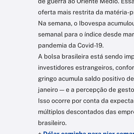
de guerra ao Oriente Médio. Es
oferta mais restrita da matéria-p
Na semana, o Ibovespa acumulou
semanal para o índice desde ma
pandemia da Covid-19.
A bolsa brasileira está sendo im
investidores estrangeiros, confo
gringo acumula saldo positivo de
janeiro — e a percepção de gesto
Isso ocorre por conta da expectat
múltiplos descontados das empr
brasileiro.
+
Dólar caminha para pior seman