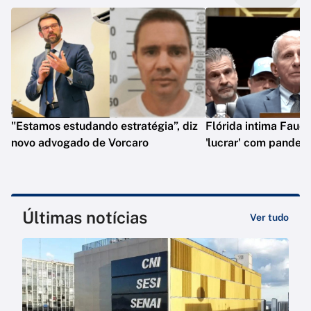
"Estamos estudando estratégia”, diz
Flórida intima Fauci
novo advogado de Vorcaro
'lucrar' com pandem
Últimas notícias
Ver tudo