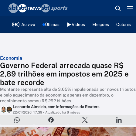
❮
voltar
Editorias
Ao vivo
Últimas
Vídeos
Eleições
Colunista
Economia
Governo Federal arrecada quase R$
2,89 trilhões em impostos em 2025 e
bate recorde
Montante representa alta de 3,65% impulsionada por novos tributos
e pelo aquecimento da economia; apenas em dezembro, o
recolhimento somou R$ 292 bilhões.
Leonardo Almeida
,
com informações da Reuters
22/01/2026, 17:39
• Atualizado há 6 mêses