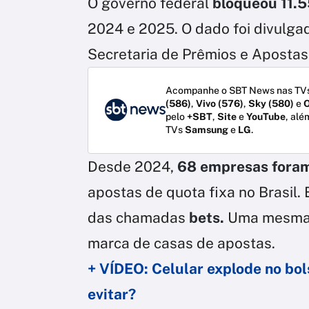
O governo federal
bloqueou 11.5
2024 e 2025. O dado foi divulgad
Secretaria de Prêmios e Apostas
Acompanhe o SBT News nas TVs
(586)
,
Vivo (576)
,
Sky (580)
e
O
pelo
+SBT
,
Site
e
YouTube
, alé
TVs
Samsung
e
LG
.
Desde 2024,
68 empresas foram
apostas de quota fixa no Brasil
das chamadas
bets.
Uma mesma 
marca de casas de apostas.
+ VÍDEO: Celular explode no bo
evitar?