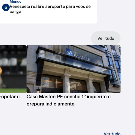
Mundo
Venezuela reabre aeroporto para voos de
6
carga
Ver tudo
ropelar e
Caso Master: PF conclui 1º inquérito e
prepara indiciamento
Ver tudo