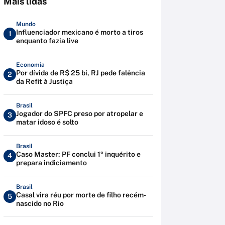
Mais lidas
Mundo
Influenciador mexicano é morto a tiros
1
enquanto fazia live
Economia
Por dívida de R$ 25 bi, RJ pede falência
2
da Refit à Justiça
Brasil
Jogador do SPFC preso por atropelar e
3
matar idoso é solto
Brasil
Caso Master: PF conclui 1º inquérito e
4
prepara indiciamento
Brasil
Casal vira réu por morte de filho recém-
5
nascido no Rio