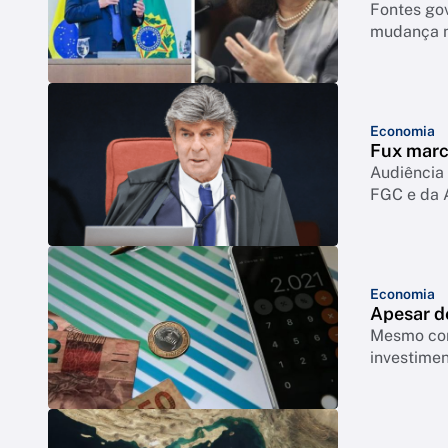
Fontes go
mudança n
Economia
Fux marc
Audiência 
FGC e da 
Economia
Apesar de
Mesmo com
investimen