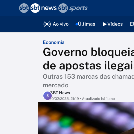
❮
voltar
Editorias
Ao vivo
Últimas
Vídeos
E
Economia
Governo bloqueia 
de apostas ilegai
Outras 153 marcas das chamada
mercado
SBT News
S
10/02/2025, 21:19
• Atualizado há 1 ano