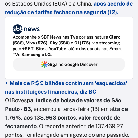
os Estados Unidos (EUA) e a China,
após acordo de
redução de tarifas fechado na segunda (12).
Acompanhe o SBT News nas TVs por assinatura
Claro
(586)
,
Vivo (576)
,
Sky (580)
e
Oi (175)
, via streaming
pelo
+SBT
,
Site
e
YouTube
, além dos canais nas Smart
TVs
Samsung
e
LG
.
Siga no Google Discover
+ Mais de R$ 9 bilhões continuam 'esquecidos'
nas instituições financeiras, diz BC
O iBovespa,
índice da bolsa de valores de São
Paulo - B3
, encerrou a terça-feira (13) em a
lta de
1,76%, aos 138.963 pontos, valor recorde de
fechamento
. O recorde anterior, de 137.469,27
pontos, foi alcançado em agosto do ano passado.