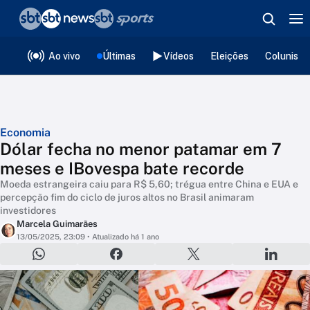
❮
voltar
Editorias
Ao vivo
Últimas
Vídeos
Eleições
Colunista
Economia
Dólar fecha no menor patamar em 7
meses e IBovespa bate recorde
Moeda estrangeira caiu para R$ 5,60; trégua entre China e EUA e
percepção fim do ciclo de juros altos no Brasil animaram
investidores
Marcela Guimarães
13/05/2025, 23:09
• Atualizado há 1 ano