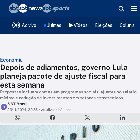
❮
voltar
Editorias
Ao vivo
Últimas
Vídeos
Eleições
Colunista
Economia
Depois de adiamentos, governo Lula
planeja pacote de ajuste fiscal para
esta semana
Propostas incluem cortes em programas sociais, ajustes no salário
mínimo e redução de investimentos em setores estratégicos
SBT Brasil
S
23/11/2024, 22:55
• Atualizado há 1 ano