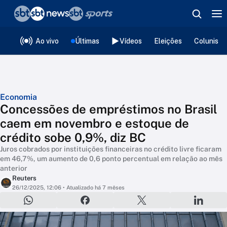
❮
voltar
Editorias
Ao vivo
Últimas
Vídeos
Eleições
Colunista
Economia
Concessões de empréstimos no Brasil
caem em novembro e estoque de
crédito sobe 0,9%, diz BC
Juros cobrados por instituições financeiras no crédito livre ficaram
em 46,7%, um aumento de 0,6 ponto percentual em relação ao mês
anterior
Reuters
26/12/2025, 12:06
• Atualizado há 7 mêses