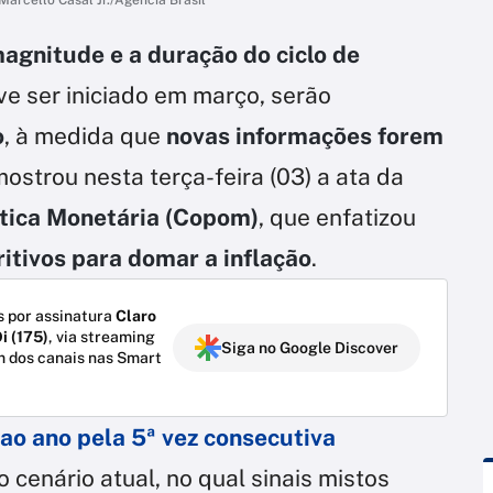
agnitude e a duração do ciclo de
ve ser iniciado em março, serão
o
, à medida que
novas informações forem
ostrou nesta terça-feira (03) a ata da
ítica Monetária (Copom)
, que enfatizou
ritivos para domar a inflação
.
 por assinatura
Claro
i (175)
, via streaming
Siga no Google Discover
m dos canais nas Smart
o ano pela 5ª vez consecutiva
 cenário atual, no qual sinais mistos