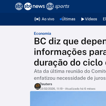
❮
voltar
Editorias
Ao vivo
Últimas
Vídeos
E
Economia
BC diz que depe
informações para
duração do ciclo 
Ata da última reunião do Comit
enfatizou necessidade de juros 
Reuters
03/02/2026, 11:19
• Atualizado há 6 mêses