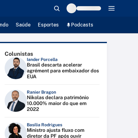
ndo
Saúde
Esportes
Podcasts
Colunistas
Iander Porcella
Brasil descarta acelerar
agrément para embaixador dos
EUA
Ranier Bragon
Nikolas declara patrimônio
10.000% maior do que em
2022
Basília Rodrigues
Ministro ajusta fluxo com
diretor da PF após ouvir