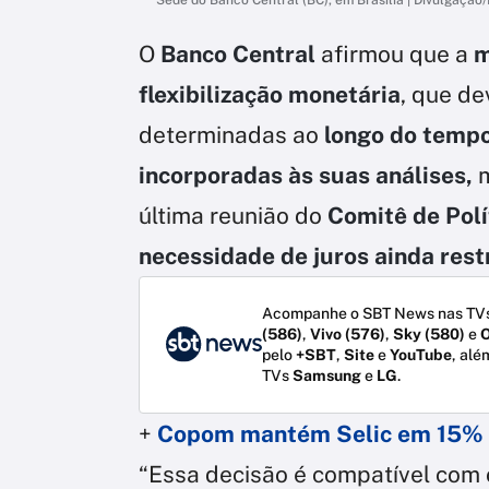
O
Banco Central
afirmou que a
m
flexibilização monetária
, que de
determinadas ao
longo do temp
incorporadas às suas análises,
m
última reunião do
Comitê de Pol
necessidade de juros ainda rest
Acompanhe o SBT News nas TVs
(586)
,
Vivo (576)
,
Sky (580)
e
O
pelo
+SBT
,
Site
e
YouTube
, alé
TVs
Samsung
e
LG
.
+
Copom mantém Selic em 15% a
“Essa decisão é compatível com o