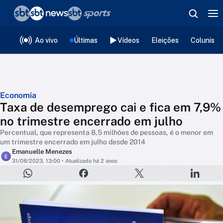
❮
voltar
Editorias
Ao vivo
Últimas
Vídeos
Eleições
Colunista
Economia
Taxa de desemprego cai e fica em 7,9%
no trimestre encerrado em julho
Percentual, que representa 8,5 milhões de pessoas, é o menor em
um trimestre encerrado em julho desde 2014
Emanuelle Menezes
E
31/08/2023, 13:00
• Atualizado há 2 anos