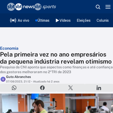
❮
voltar
Editorias
Ao vivo
Últimas
Vídeos
Eleições
Colunista
Economia
Pela primeira vez no ano empresários
da pequena indústria revelam otimismo
Pesquisa da CNI aponta que aspectos como finanças e até confiança
dos gestores melhoraram no 2ºTRI de 2023
Guto Abranches
G
07/08/2023, 21:12
• Atualizado há 2 anos