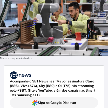
Micro e pequena indústria
Acompanhe o SBT News nas TVs por assinatura
Claro
(586)
,
Vivo (576)
,
Sky (580)
e
Oi (175)
, via streaming
pelo
+SBT
,
Site
e
YouTube
, além dos canais nas Smart
TVs
Samsung
e
LG
.
Siga no Google Discover