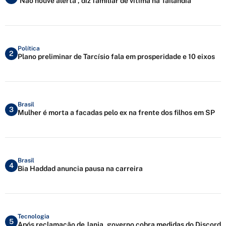
'Não houve alerta', diz familiar de vítima na Tailândia
Política
2
Plano preliminar de Tarcísio fala em prosperidade e 10 eixos
Brasil
3
Mulher é morta a facadas pelo ex na frente dos filhos em SP
Brasil
4
Bia Haddad anuncia pausa na carreira
Tecnologia
5
Após reclamação de Janja, governo cobra medidas do Discord