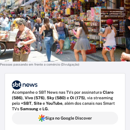
Pessoas passando em frente a comércio (Divulgação)
Acompanhe o SBT News nas TVs por assinatura
Claro
(586)
,
Vivo (576)
,
Sky (580)
e
Oi (175)
, via streaming
pelo
+SBT
,
Site
e
YouTube
, além dos canais nas Smart
TVs
Samsung
e
LG
.
Siga no Google Discover