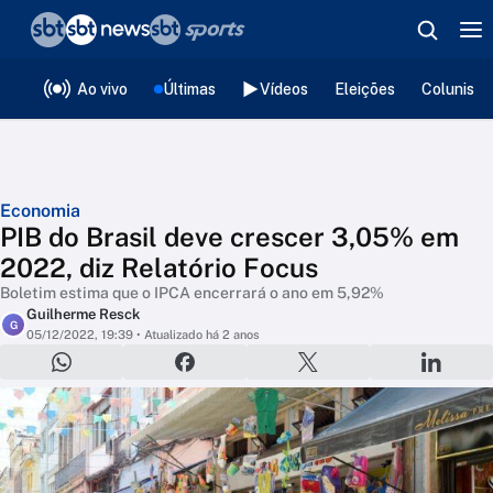
❮
voltar
Editorias
Ao vivo
Últimas
Vídeos
Eleições
Colunista
Economia
PIB do Brasil deve crescer 3,05% em
2022, diz Relatório Focus
Boletim estima que o IPCA encerrará o ano em 5,92%
Guilherme Resck
G
05/12/2022, 19:39
• Atualizado há 2 anos