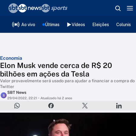
❮
voltar
Editorias
Ao vivo
Últimas
Vídeos
Eleições
Colunista
Economia
Elon Musk vende cerca de R$ 20
bilhões em ações da Tesla
Valor provavelmente será usado para ajudar a financiar a compra do
Twitter
SBT News
S
29/04/2022, 22:21
• Atualizado há 2 anos