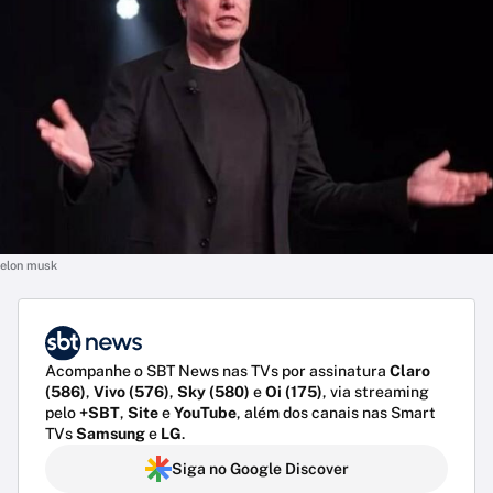
elon musk
Acompanhe o SBT News nas TVs por assinatura
Claro
(586)
,
Vivo (576)
,
Sky (580)
e
Oi (175)
, via streaming
pelo
+SBT
,
Site
e
YouTube
, além dos canais nas Smart
TVs
Samsung
e
LG
.
Siga no Google Discover