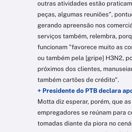
outras atividades estão pratica
peças, algumas reuniões", pontuo
gerando apreensão nos comerciár
serviços também, relembra, por
funcionam "favorece muito as co
ou também pela [gripe] H3N2, po
próximos dos clientes, manusei
também cartões de crédito".
+ Presidente do PTB declara apo
Motta diz esperar, porém, que a
empregadores se reúnam para c
tomadas diante da piora no cená