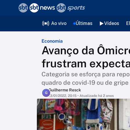
❮
voltar
Editorias
Ao vivo
Últimas
Vídeos
E
Economia
Avanço da Ômicro
frustram expecta
Categoria se esforça para repo
quadro de covid-19 ou de gripe
Guilherme Resck
G
13/01/2022, 20:15
• Atualizado há 2 anos