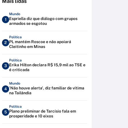
Mais lidas
Mundo
Espriella diz que diálogo com grupos
1
armados se esgotou
Política
PL mantém Roscoe e não apoiará
2
Cleitinho em Minas
Política
Erika Hilton declara R$ 15,9 mil ao TSE e
3
é criticada
Mundo
'Não houve alerta', diz familiar de vítima
4
na Tailândia
Política
Plano preliminar de Tarcísio fala em
5
prosperidade e 10 eixos