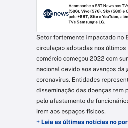
Acompanhe o SBT News nas TVs
(586)
,
Vivo (576)
,
Sky (580)
e
O
pelo
+SBT
,
Site
e
YouTube
, alé
TVs
Samsung
e
LG
.
Setor fortemente impactado no Br
circulação adotadas nos últimos
comércio começou 2022 com surpr
nacional devido aos avanços da 
coronavírus. Entidades represen
disseminação das doenças tem pr
pelo afastamento de funcionário
irem aos espaços físicos.
+ Leia as últimas notícias no p