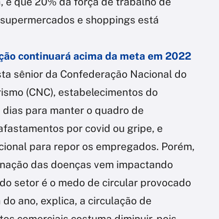
a, e que 20% da força de trabalho de
, supermercados e shoppings está
lação continuará acima da meta em 2022
ta sênior da Confederação Nacional do
rismo (CNC), estabelecimentos do
s dias para manter o quadro de
afastamentos por covid ou gripe, e
ional para repor os empregados. Porém,
minação das doenças vem impactando
o setor é o medo de circular provocado
do ano, explica, a circulação de
s comerciais costuma diminuir, pois