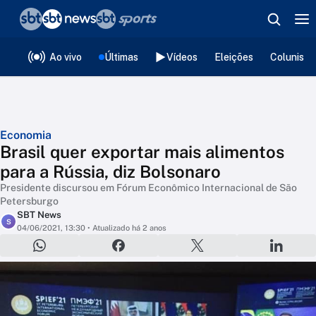
❮
voltar
Editorias
Ao vivo
Últimas
Vídeos
Eleições
Colunista
Economia
Brasil quer exportar mais alimentos
para a Rússia, diz Bolsonaro
Presidente discursou em Fórum Econômico Internacional de São
Petersburgo
SBT News
S
04/06/2021, 13:30
• Atualizado há 2 anos