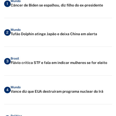
Mundo
1
Câncer de Biden se espalhou, diz filho do ex-presidente
Mundo
2
Tufão Dolphin atinge Japão e deixa China em alerta
Brasil
3
Flávio critica STF e fala em indicar mulheres se for eleito
Mundo
4
Vance diz que EUA destruíram programa nuclear do Irã
Política