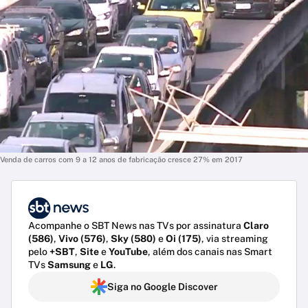
Venda de carros com 9 a 12 anos de fabricação cresce 27% em 2017
Acompanhe o SBT News nas TVs por assinatura
Claro
(586)
,
Vivo (576)
,
Sky (580)
e
Oi (175)
, via streaming
pelo
+SBT
,
Site
e
YouTube
, além dos canais nas Smart
TVs
Samsung
e
LG
.
Siga no Google Discover