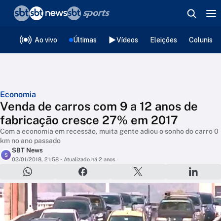
❮
voltar
Editorias
Ao vivo
Últimas
Vídeos
Eleições
Colunista
Economia
Venda de carros com 9 a 12 anos de
fabricação cresce 27% em 2017
Com a economia em recessão, muita gente adiou o sonho do carro 0
km no ano passado
SBT News
S
03/01/2018, 21:58
• Atualizado há 2 anos